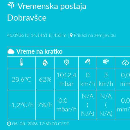
Vremenska postaja
Dobravšce
46.0936 N| 14.1461 E| 453 m |
Prikaži na zemljevidu
Vreme na kratko
1012,4
0
3
0,0
28,6°C
62%
mbar
km/h
km/h
m
N/A
N/A
-0,0
0,0
-1,2°C/h
7%/h
(
(
mbar/h
mm/
N/A)
N/A)
06. 08. 2026 17:50:00 CEST