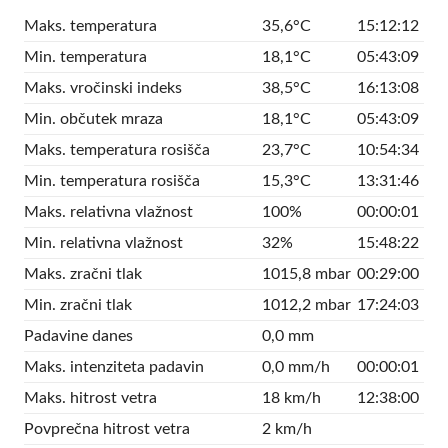
Maks. temperatura
35,6°C
15:12:12
Min. temperatura
18,1°C
05:43:09
Maks. vročinski indeks
38,5°C
16:13:08
Min. občutek mraza
18,1°C
05:43:09
Maks. temperatura rosišča
23,7°C
10:54:34
Min. temperatura rosišča
15,3°C
13:31:46
Maks. relativna vlažnost
100%
00:00:01
Min. relativna vlažnost
32%
15:48:22
Maks. zračni tlak
1015,8 mbar
00:29:00
Min. zračni tlak
1012,2 mbar
17:24:03
Padavine danes
0,0 mm
Maks. intenziteta padavin
0,0 mm/h
00:00:01
Maks. hitrost vetra
18 km/h
12:38:00
Povprečna hitrost vetra
2 km/h