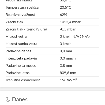
Vročinski indeks
30,6°C
Temperatura rosišča
20,5°C
Relativna vlažnost
62%
Zračni tlak
1012,4 mbar
Zračni tlak - trend (3 ure)
-0,5 mbar
Hitrost vetra
0 km/h N/A ( N/A)
Hitrost sunka vetra
3 km/h
Padavine danes
0,0 mm
Intenziteta padavin
0,0 mm/h
Padavine ta mesec
3,8 mm
Padavine letos
809,6 mm
Trenutna osončenost
156 W/m²
Danes