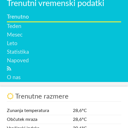
Trenutni vremenski podatki
Trenutno
Teden
Mesec
Leto
Statistika
Napoved
O nas
Trenutne razmere
Zunanja temperatura
28,6°C
Občutek mraza
28,6°C