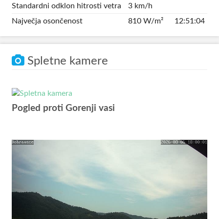
Standardni odklon hitrosti vetra
3 km/h
Največja osončenost
810 W/m²
12:51:04
Spletne kamere
Pogled proti Gorenji vasi