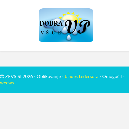
ZEVS.SI 2026 ⋅ Oblikovanje -
blaues Ledersofa
⋅ Omogočil -
weewx